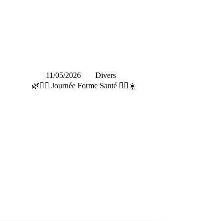
11/05/2026
Divers
🌿🏃‍♀️ Journée Forme Santé 🧘‍♂️☀️