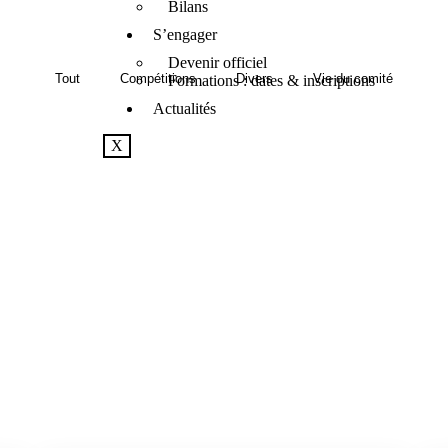
Bilans
S’engager
Devenir officiel
Tout
Compétitions
Divers
Vie du comité
Formations : dates & inscriptions
Actualités
X