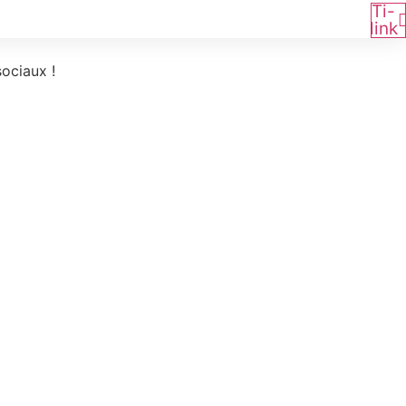
Ti-
link
ociaux !